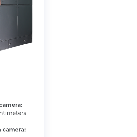
 camera:
entimeters
a camera: