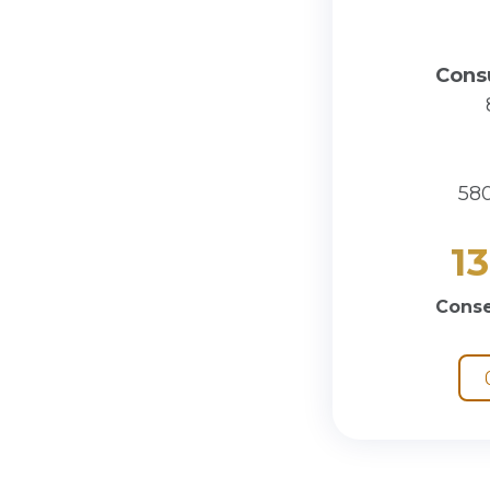
Cons
580
1
Conse