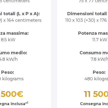
75 centimeters
75 x 77 centi
totali (L x P x A):
Dimensioni totali 
9) x 164 centimeters
110 x 103 (+30) x 17
nza massima:
Potenza mas
8.5 kW
11.7 kW
umo medio:
Consumo m
4.8 kW/h
7.8 kW/
Peso:
Peso:
 kilograms
480 kilog
 500€
11 50
1
gna inclusa*
Consegna inc