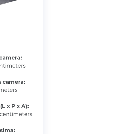
 camera:
ntimeters
a camera:
imeters
(L x P x A):
4 centimeters
sima: