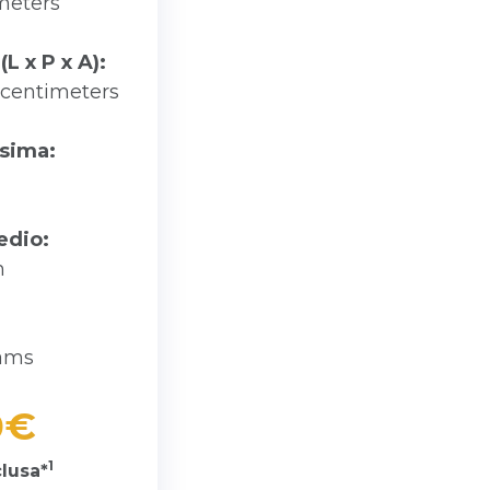
meters
(L x P x A):
6 centimeters
sima:
edio:
h
rams
0€
1
lusa*