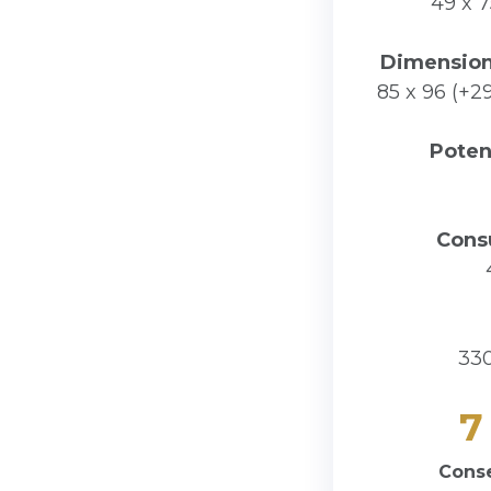
49 x 
Dimensioni 
85 x 96 (+2
Pote
Cons
330
7
Conse