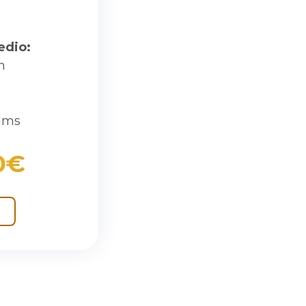
edio:
h
rams
0€