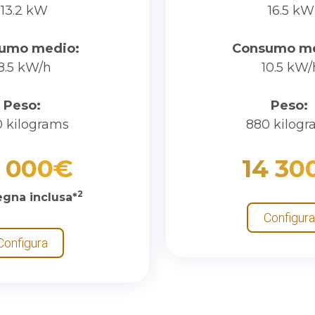
13.2 kW
16.5 kW
umo medio:
Consumo m
8.5 kW/h
10.5 kW/
Peso:
Peso:
 kilograms
880 kilog
3 000€
14 30
2
gna inclusa*
Configura
Configura