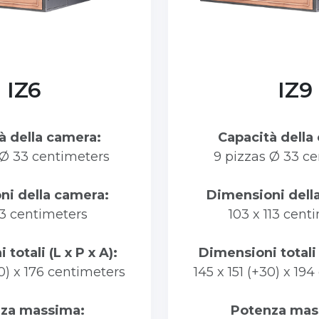
IZ6
IZ9
à della camera:
Capacità della
 Ø 33 centimeters
9 pizzas Ø 33 ce
ni della camera:
Dimensioni dell
13 centimeters
103 x 113 cent
totali (L x P x A):
Dimensioni totali 
30) x 176 centimeters
145 x 151 (+30) x 19
nza massima:
Potenza mas