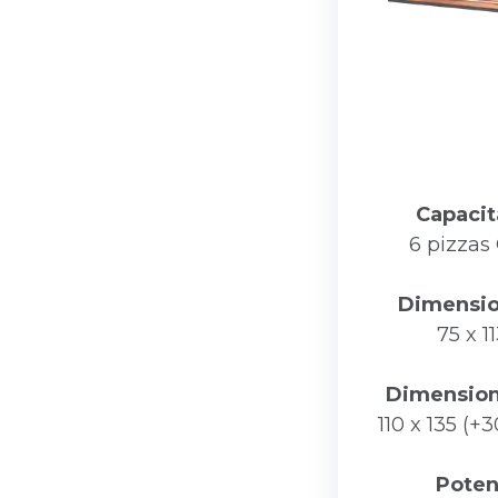
Capacit
6 pizzas
Dimensio
75 x 1
Dimensioni 
110 x 135 (+
Pote