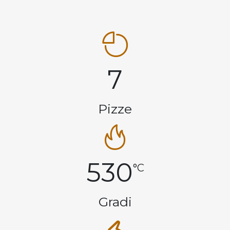
7
Pizze
530
°C
Gradi